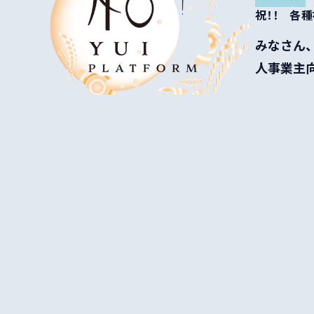
祝！！ 各
みなさん、
人事業主
ス...