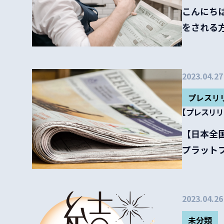
こんにちは
をされる
ます。 ...
2023.04.27
プレスリ
【プレスリ
【日本全
プラット
忙な経営者に
2023.04.26
未分類