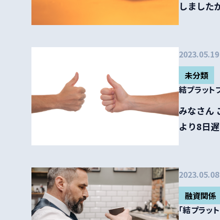
しましたが
2023.05.19
未分類
結プラット
みなさん 
より8日遅
2023.05.08
融資関係
「結プラッ