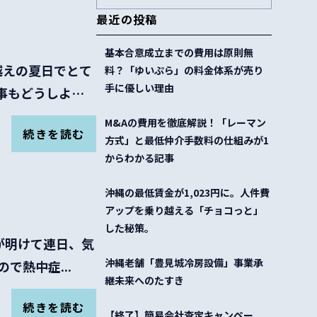
最近の投稿
基本合意成立までの費用は原則無
越えの夏日でとて
料？「ゆいぷら」の料金体系が売り
手に優しい理由
事もどうしよう
M&Aの費用を徹底解説！「レーマン
続きを読む
方式」と最低仲介手数料の仕組みが1
からわかる記事
沖縄の最低賃金が1,023円に。人件費
アップを乗り越える「チョコっと」
した秘策。
雨が明けて連日、気
沖縄老舗「豊見城冷房設備」事業承
で熱中症...
継未来へのたすき
続きを読む
【終了】簡易会社査定キャンペー