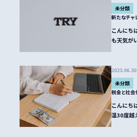
未分類
新たなチャレ
こんにちは
も天気が
か悩ん...
2023.06.30
未分類
税金と社会
こんにちは
温30度越