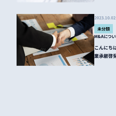
には県内で.
2023.10.02
未分類
M&Aにつ
こんにちは！
業承継啓発