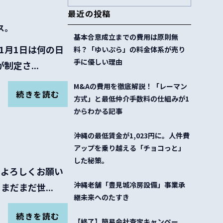
最近の投稿
ス。
基本合意成立までの費用は原則無
11月1日は何の日
料？「ゆいぷら」の料金体系が売り
手に優しい理由
定さ...
M&Aの費用を徹底解説！「レーマン
続きを読む
方式」と最低仲介手数料の仕組みが1
からわかる記事
沖縄の最低賃金が1,023円に。人件費
アップを乗り越える「チョコっと」
した秘策。
。 よろしくお願い
沖縄老舗「豊見城冷房設備」事業承
だまだ世...
継未来へのたすき
続きを読む
【終了】簡易会社査定キャンペー