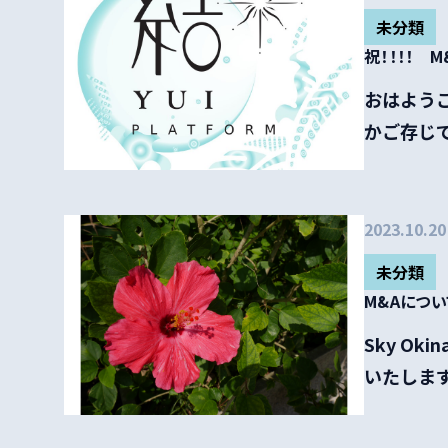
未分類
祝！！！！ 
おはようご
かご存じで
2023.10.20
未分類
M&Aにつ
Sky O
いたします