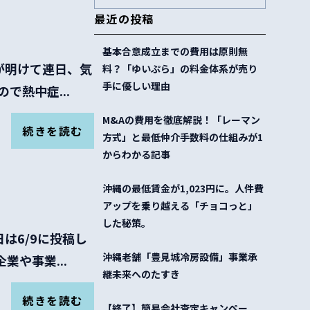
最近の投稿
基本合意成立までの費用は原則無
雨が明けて連日、気
料？「ゆいぷら」の料金体系が売り
手に優しい理由
で熱中症...
M&Aの費用を徹底解説！「レーマン
続きを読む
方式」と最低仲介手数料の仕組みが1
からわかる記事
沖縄の最低賃金が1,023円に。人件費
アップを乗り越える「チョコっと」
した秘策。
日は6/9に投稿し
沖縄老舗「豊見城冷房設備」事業承
や事業...
継未来へのたすき
続きを読む
【終了】簡易会社査定キャンペー