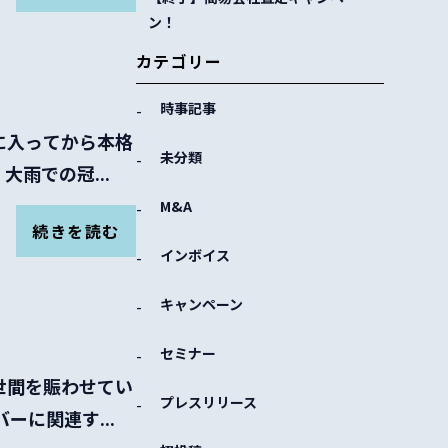
ン！
カテゴリー
時事記事
週に入ってから本格
未分類
雨での冠...
M&A
続きを読む
インボイス
キャンペーン
セミナー
近世間を賑わせてい
プレスリリース
に関連す...