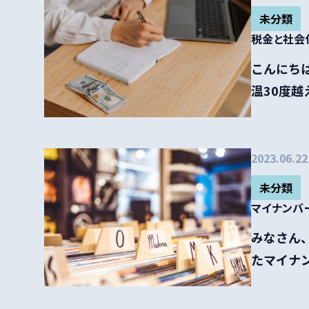
未分類
税金と社会
こんにちは
温30度越
2023.06.22
未分類
マイナン
みなさん、
たマイナン