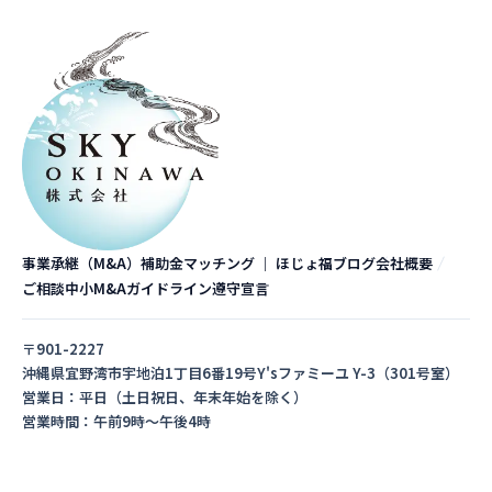
事業承継（M&A）
補助金マッチング ｜ ほじょ福
ブログ
会社概要
ご相談
中小M&Aガイドライン遵守宣言
〒901-2227
沖縄県宜野湾市宇地泊1丁目6番19号Y'sファミーユ Y-3（301号室）
営業日：平日（土日祝日、年末年始を除く）
営業時間：午前9時～午後4時